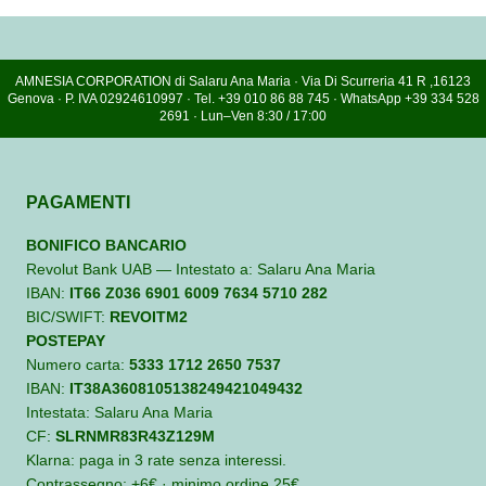
AMNESIA CORPORATION di Salaru Ana Maria · Via Di Scurreria 41 R ,16123
Genova · P. IVA 02924610997 · Tel. +39 010 86 88 745 · WhatsApp +39 334 528
2691 · Lun–Ven 8:30 / 17:00
PAGAMENTI
BONIFICO BANCARIO
Revolut Bank UAB — Intestato a: Salaru Ana Maria
IBAN:
IT66 Z036 6901 6009 7634 5710 282
BIC/SWIFT:
REVOITM2
POSTEPAY
Numero carta:
5333 1712 2650 7537
IBAN:
IT38A3608105138249421049432
Intestata: Salaru Ana Maria
CF:
SLRNMR83R43Z129M
Klarna: paga in 3 rate senza interessi.
Contrassegno: +6€ · minimo ordine 25€