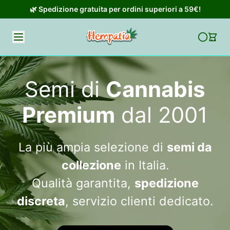
🌿 Spedizione gratuita per ordini superiori a 59€!
Semi di
Cannabis
Premium
dal 2001
La più ampia selezione di
semi da
collezione
in Italia.
Qualità garantita,
spedizione
discreta
, servizio clienti dedicato.